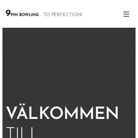
9
- TO PERFECTION!
PIN BOWLING
VÄLKOMMEN
TILL