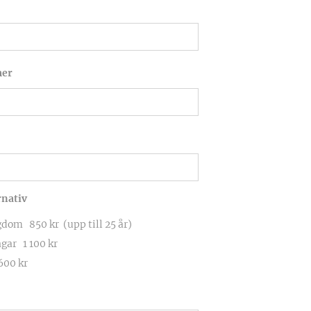
er
rnativ
om 850 kr (upp till 25 år)
gar 1 100 kr
600 kr
e