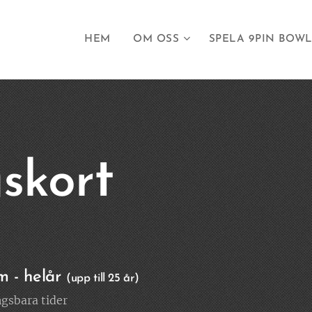
HEM
OM OSS
SPELA 9PIN BOW
t
skor
 - helår
(upp till 25 år)
ngsbara tider