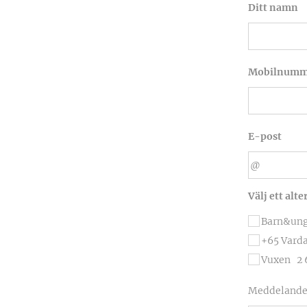
Ditt namn
Mobilnumm
E-post
Välj ett alte
Barn&ungd
+65 Varda
Vuxen 2 
Meddeland