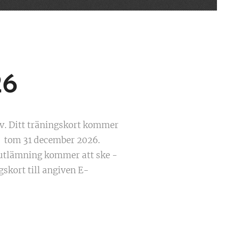
26
av. Ditt träningskort kommer
ri tom 31 december 2026.
r utlämning kommer att ske -
skort till angiven E-