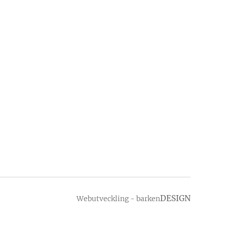
DESIGN
Webutveckling - barken