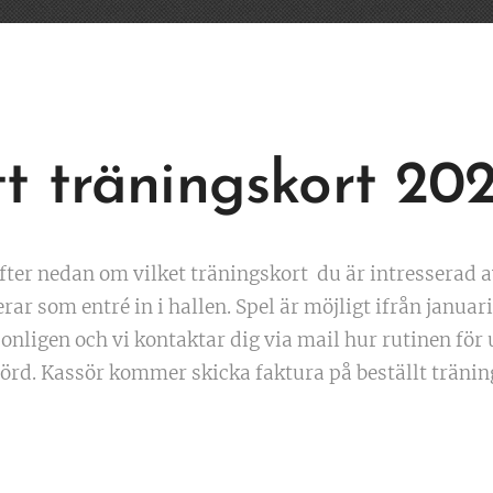
tt träningskort 20
fter nedan om vilket träningskort du är intresserad 
rar som entré in i hallen. Spel är möjligt ifrån janua
onligen och vi kontaktar dig via mail hur rutinen fö
förd. Kassör kommer skicka faktura på beställt träning