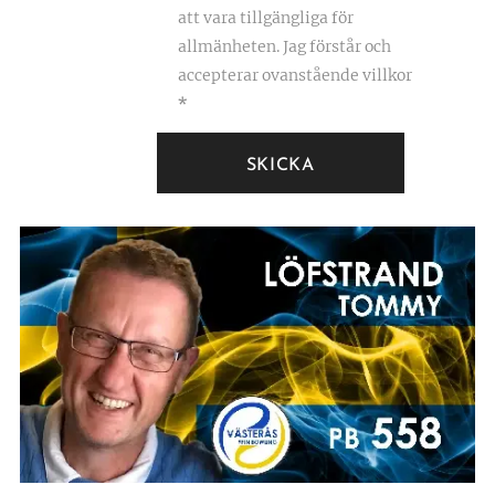
att vara tillgängliga för
allmänheten. Jag förstår och
accepterar ovanstående villkor
SKICKA