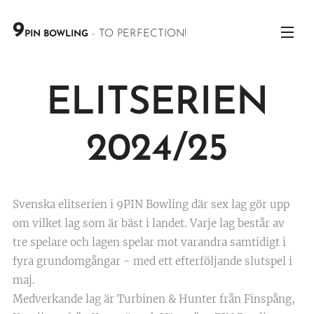
9
- TO PERFECTION!
PIN BOWLING
ELITSERIEN
2024/25
Svenska elitserien i 9PIN Bowling där sex lag gör upp
om vilket lag som är bäst i landet. Varje lag består av
tre spelare och lagen spelar mot varandra samtidigt i
fyra grundomgångar - med ett efterföljande slutspel i
maj.
Medverkande lag är Turbinen & Hunter från Finspång,