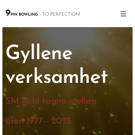
9
- TO PERFECTION!
PIN BOWLING
Gyllene
verksamhet
SM guld tagna mellan
åren
1977 - 2025.