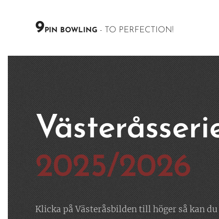
9
- TO PERFECTION!
PIN BOWLING
Västeråsseri
2025/2026
Klicka på Västeråsbilden till höger så kan d