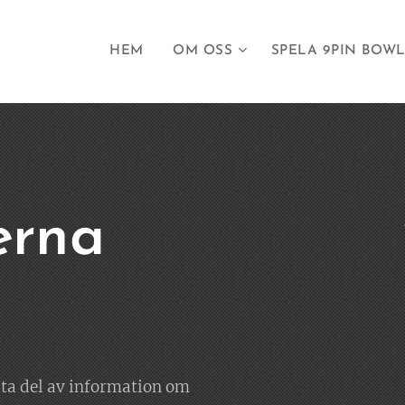
HEM
OM OSS
SPELA 9PIN BOW
erna
u ta del av information om