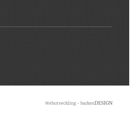
DESIGN
Webutveckling - barken