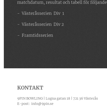
matchdatum, resultat och tabell för följande 
- Västeråsserien Div 1
- Västeråsserien Div 2
- Framtidsserien
KONTAKT
9PIN BOWLING | Lugna gatan 18 | 721 36 Västerås
E-post: info@9pin.se