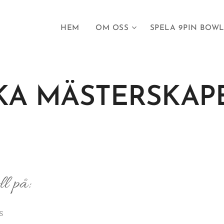
HEM
OM OSS
SPELA 9PIN BOW
KA MÄSTERSKAPE
l på:
s