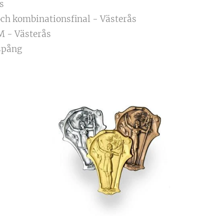
s
och kombinationsfinal - Västerås
M - Västerås
spång