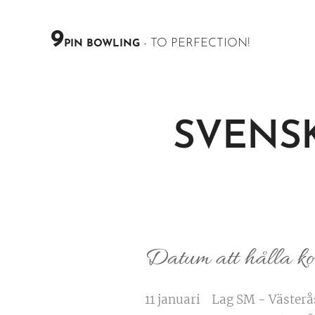
9
- TO PERFECTION!
PIN BOWLING
SVENS
Datum att hålla kol
11 januari Lag SM - Västerå